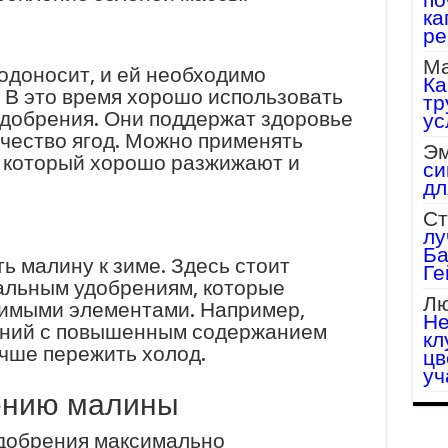
ка
ре
Ма
одоносит, и ей необходимо
Ка
 В это время хорошо использовать
тр
добрения. Они поддержат здоровье
ус
ичество ягод. Можно применять
Эм
, который хорошо разжижают и
си
дл
Ст
лу
Ба
ь малину к зиме. Здесь стоит
Ге
альным удобрениям, которые
Лю
димыми элементами. Например,
Не
ений с повышенным содержанием
кл
чше пережить холод.
цв
уч
ению малины
удобрения максимально