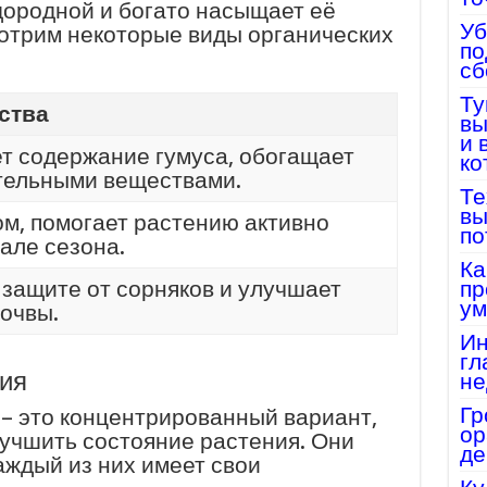
дородной и богато насыщает её
Уб
отрим некоторые виды органических
по
сб
Ту
ства
вы
и 
т содержание гумуса, обогащает
ко
тельными веществами.
Те
вы
ом, помогает растению активно
по
чале сезона.
Ка
 защите от сорняков и улучшает
пр
ум
почвы.
Ин
гл
ия
не
Гр
– это концентрированный вариант,
ор
учшить состояние растения. Они
де
аждый из них имеет свои