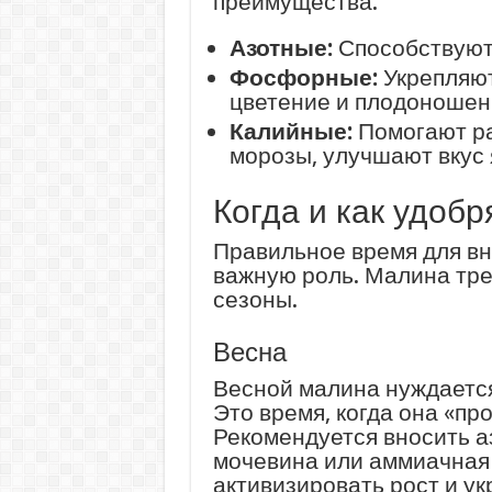
преимущества:
Азотные:
Способствуют 
Фосфорные:
Укрепляют
цветение и плодоношен
Калийные:
Помогают ра
морозы, улучшают вкус 
Когда и как удоб
Правильное время для вн
важную роль. Малина тре
сезоны.
Весна
Весной малина нуждается
Это время, когда она «пр
Рекомендуется вносить а
мочевина или аммиачная 
активизировать рост и у