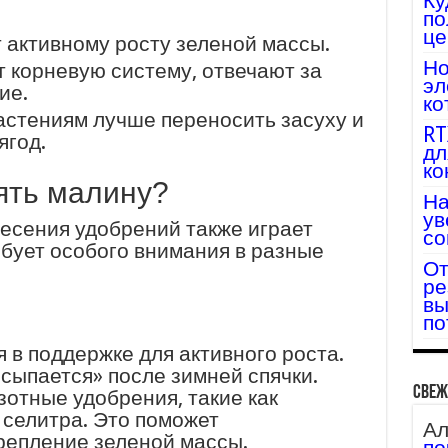
Ку
по
це
активному росту зеленой массы.
Но
 корневую систему, отвечают за
эл
ие.
ко
стениям лучше переносить засуху и
RT
ягод.
дл
ко
рять малину?
На
ув
есения удобрений также играет
со
бует особого внимания в разные
От
ре
вы
по
 в поддержке для активного роста.
осыпается» после зимней спячки.
Свеж
зотные удобрения, такие как
селитра. Это поможет
Ал
крепление зеленой массы.
по