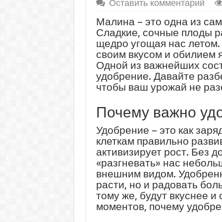
Оставить комментарий
Малина – это одна из са
Сладкие, сочные плоды ра
щедро угощая нас летом.
своим вкусом и обилием я
Одной из важнейших сост
удобрение. Давайте разбе
чтобы ваш урожай не раз
Почему важно уд
Удобрение – это как заря
клеткам правильно развив
активизирует рост. Без 
«разгневать» нас неболь
внешним видом. Удобренн
расти, но и радовать бол
тому же, будут вкуснее и
моментов, почему удобре