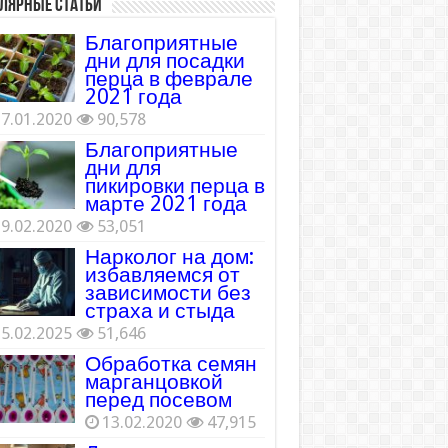
лярные статьи
Благоприятные
дни для посадки
перца в феврале
2021 года
7.01.2020
90,578
Благоприятные
дни для
пикировки перца в
марте 2021 года
9.02.2020
53,051
Нарколог на дом:
избавляемся от
зависимости без
страха и стыда
5.02.2025
51,646
Обработка семян
марганцовкой
перед посевом
13.02.2020
47,915