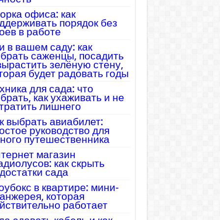
орка офиса: как
ддерживать порядок без
оев в работе
и в вашем саду: как
брать саженцы, посадить
вырастить зелёную стену,
торая будет радовать годы
хника для сада: что
брать, как ухаживать и не
тратить лишнего
к выбрать авиабилет:
остое руководство для
ного путешественника
тернет магазин
адиолусов: как скрыть
достатки сада
оубокс в квартире: мини-
анжерея, которая
йствительно работает