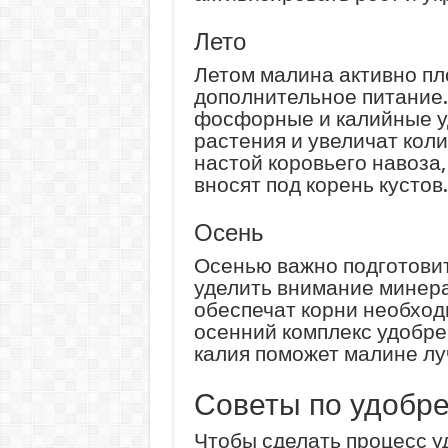
Лето
Летом малина активно пл
дополнительное питание.
фосфорные и калийные у
растения и увеличат кол
настой коровьего навоза
вносят под корень кустов.
Осень
Осенью важно подготовит
уделить внимание минер
обеспечат корни необхо
осенний комплекс удобр
калия поможет малине лу
Советы по удобр
Чтобы сделать процесс 