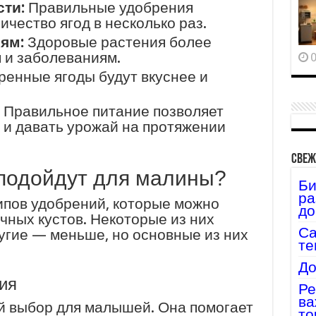
ти:
Правильные удобрения
ичество ягод в несколько раз.
ям:
Здоровые растения более
 и заболеваниям.
0
енные ягоды будут вкуснее и
Правильное питание позволяет
 и давать урожай на протяжении
Свеж
 подойдут для малины?
Би
ра
ипов удобрений, которые можно
до
чных кустов. Некоторые из них
Са
угие — меньше, но основные из них
те
До
ия
Ре
ва
й выбор для малышей. Она помогает
то