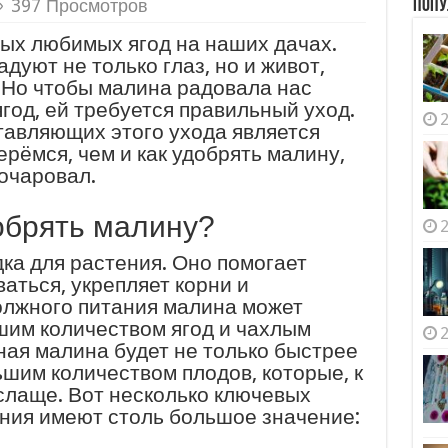
397 Просмотров
Попу
мых любимых ягод на наших дачах.
дуют не только глаз, но и живот,
 Но чтобы малина радовала нас
год, ей требуется правильный уход.
2
авляющих этого ухода является
рёмся, чем и как удобрять малину,
очаровал.
обрять малину?
2
дка для растения. Оно помогает
аться, укрепляет корни и
должного питания малина может
шим количеством ягод и чахлым
2
ая малина будет не только быстрее
ьшим количеством плодов, которые, к
 слаще. Вот несколько ключевых
ния имеют столь большое значение: