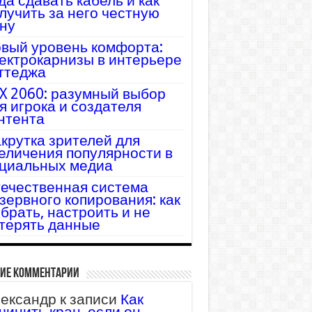
да сдавать кабель и как
лучить за него честную
ну
вый уровень комфорта:
ектрокарнизы в интерьере
ттеджа
X 2060: разумный выбор
я игрока и создателя
нтента
крутка зрителей для
еличения популярности в
циальных медиа
ечественная система
зервного копирования: как
брать, настроить и не
терять данные
ие комментарии
ександр
к записи
Как
чинить кран, если он