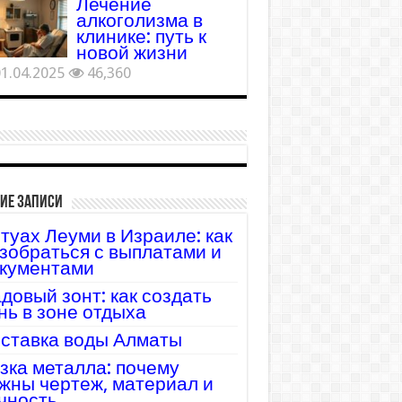
Лечение
алкоголизма в
клинике: путь к
новой жизни
1.04.2025
46,360
ие записи
туах Леуми в Израиле: как
зобраться с выплатами и
кументами
довый зонт: как создать
нь в зоне отдыха
ставка воды Алматы
зка металла: почему
жны чертеж, материал и
чность