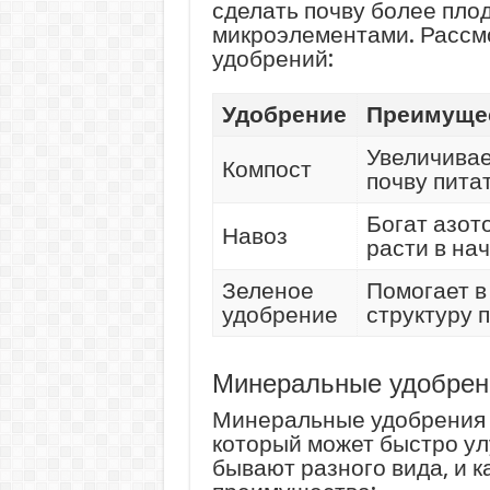
сделать почву более пло
микроэлементами. Рассм
удобрений:
Удобрение
Преимуще
Увеличивае
Компост
почву пита
Богат азот
Навоз
расти в на
Зеленое
Помогает в
удобрение
структуру 
Минеральные удобрен
Минеральные удобрения 
который может быстро ул
бывают разного вида, и к