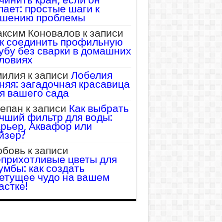
пает: простые шаги к
шению проблемы
ксим Коновалов
к записи
к соединить профильную
убу без сварки в домашних
ловиях
илия
к записи
Лобелия
няя: загадочная красавица
я вашего сада
епан
к записи
Как выбрать
чший фильтр для воды:
рьер, Аквафор или
йзер?
бовь
к записи
прихотливые цветы для
умбы: как создать
етущее чудо на вашем
астке!