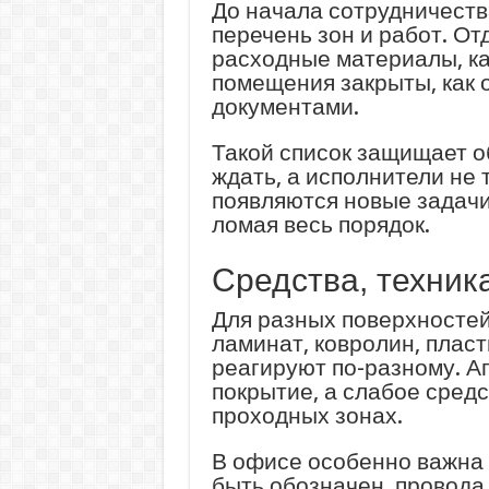
До начала сотрудничеств
перечень зон и работ. От
расходные материалы, ка
помещения закрыты, как 
документами.
Такой список защищает о
ждать, а исполнители не 
появляются новые задачи,
ломая весь порядок.
Средства, техник
Для разных поверхностей
ламинат, ковролин, пласт
реагируют по-разному. А
покрытие, а слабое средс
проходных зонах.
В офисе особенно важна 
быть обозначен, провода 