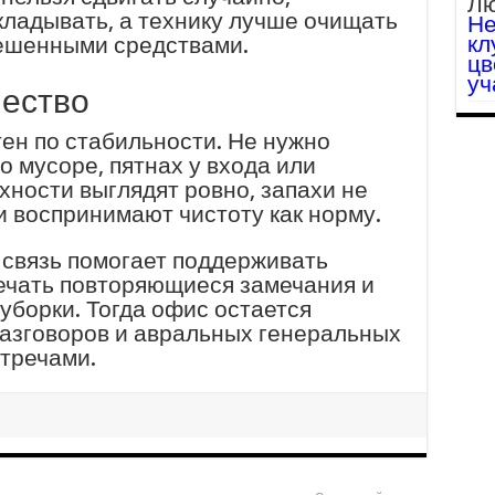
Лю
кладывать, а технику лучше очищать
Не
кл
решенными средствами.
цв
уч
чество
ен по стабильности. Не нужно
 мусоре, пятнах у входа или
хности выглядят ровно, запахи не
и воспринимают чистоту как норму.
связь помогает поддерживать
ечать повторяющиеся замечания и
уборки. Тогда офис остается
азговоров и авральных генеральных
тречами.