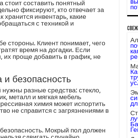
вы
а стоит составить понятный
по
дельно фиксируют, кто отвечает за
к хранится инвентарь, какие
обращаться с техникой и
Свеж
Ал
бе стороны. Клиент понимает, чего
по
тратят время на догадки. Если
ка
 их проще добавить в график, не
ре
Ма
Ка
тр
а и безопасность
ус
 нужны разные средства: стекло,
Эм
ик, металл и мягкая мебель
си
дл
грессивная химия может испортить
тво не справится с загрязнениями в
Ст
лу
Ба
Ге
безопасность. Мокрый пол должен
нельзя сдвигать случайно,