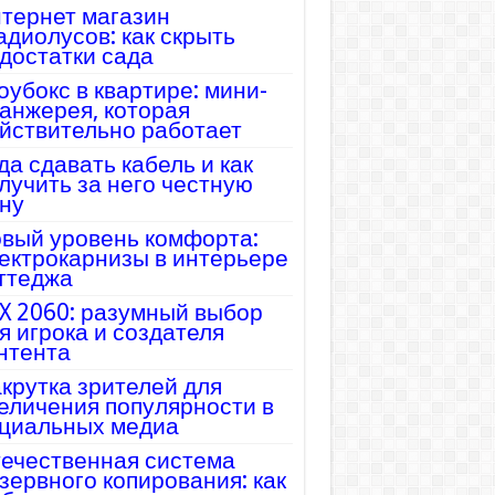
тернет магазин
адиолусов: как скрыть
достатки сада
оубокс в квартире: мини-
анжерея, которая
йствительно работает
да сдавать кабель и как
лучить за него честную
ну
вый уровень комфорта:
ектрокарнизы в интерьере
ттеджа
X 2060: разумный выбор
я игрока и создателя
нтента
крутка зрителей для
еличения популярности в
циальных медиа
ечественная система
зервного копирования: как