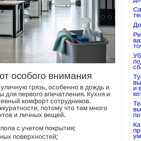
Са
те
До
Ре
ва
то
Уб
по
сб
ют особого внимания
Ту
вы
уличную грязь, особенно в дождь и
и 
ко
 для первого впечатления. Кухня и
евный комфорт сотрудников.
Те
ккуратности, потому что там много
вы
нтов и личных вещей.
по
Ка
пола с учетом покрытия;
пр
ум
ных поверхностей;