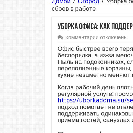
Домой
/
Огород
/
Уборка о
сбоев в работе
Уборка офиса: как поддер
к
Комментарии
отключены
записи
Офис быстрее всего теряе
Уборка
беспорядка, а из-за мело
офиса:
Пыль на подоконниках, с
как
переполненные корзины, 
поддерживат
кухне незаметно меняют 
порядок
без
Когда рабочий день плот
сбоев
регулярной услуге: посм
в
https://uborkadoma.su/ser
работе
подход помогает не отвле
поддерживать одинаковый
приема гостей, санузлах