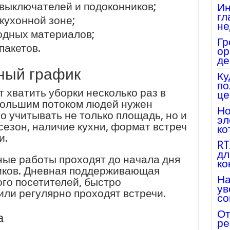
 выключателей и подоконников;
Ин
гл
кухонной зоне;
не
одных материалов;
Гр
пакетов.
ор
де
ный график
Ку
по
хватить уборки несколько раз в
це
большим потоком людей нужен
Но
 учитывать не только площадь, но и
эл
сезон, наличие кухни, формат встреч
ко
и.
RT
дл
ные работы проходят до начала дня
ко
ников. Дневная поддерживающая
На
ого посетителей, быстро
ув
ли регулярно проходят встречи.
со
От
а
ре