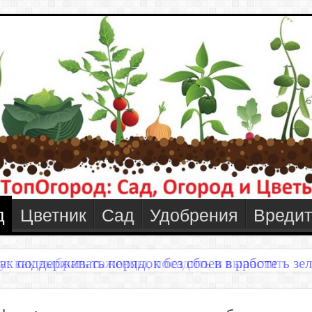
д
Цветник
Сад
Удобрения
Вредит
у: как выбрать саженцы, посадить и вырастить зел