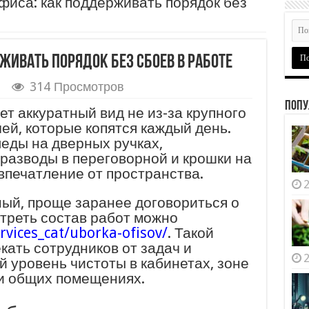
фиса: как поддерживать порядок без
живать порядок без сбоев в работе
314 Просмотров
Попу
т аккуратный вид не из-за крупного
чей, которые копятся каждый день.
леды на дверных ручках,
разводы в переговорной и крошки на
ь
впечатление от пространства.
2
ный, проще заранее договориться о
отреть состав работ можно
vices_cat/uborka-ofisov/
. Такой
кать сотрудников от задач и
2
 уровень чистоты в кабинетах, зоне
 и общих помещениях.