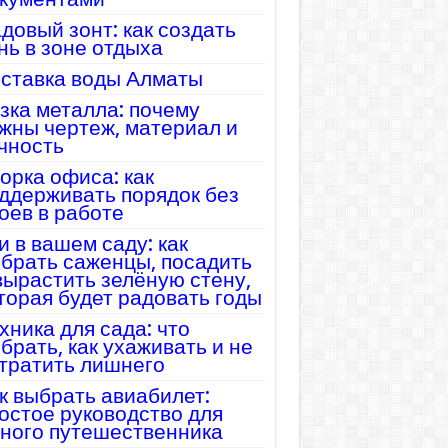
довый зонт: как создать
нь в зоне отдыха
ставка воды Алматы
зка металла: почему
жны чертеж, материал и
чность
орка офиса: как
ддерживать порядок без
оев в работе
и в вашем саду: как
брать саженцы, посадить
вырастить зелёную стену,
торая будет радовать годы
хника для сада: что
брать, как ухаживать и не
тратить лишнего
к выбрать авиабилет:
остое руководство для
ного путешественника