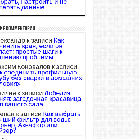
брать, настроить и не
терять данные
ие комментарии
ександр
к записи
Как
чинить кран, если он
пает: простые шаги к
шению проблемы
ксим Коновалов
к записи
к соединить профильную
убу без сварки в домашних
ловиях
илия
к записи
Лобелия
няя: загадочная красавица
я вашего сада
епан
к записи
Как выбрать
чший фильтр для воды:
рьер, Аквафор или
йзер?