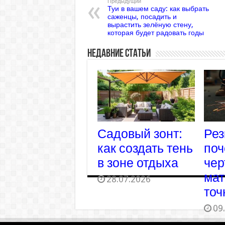
Предыдущий
Туи в вашем саду: как выбрать
саженцы, посадить и
вырастить зелёную стену,
которая будет радовать годы
Недавние статьи
Садовый зонт:
Рез
как создать тень
поч
в зоне отдыха
чер
мат
28.07.2026
точ
09