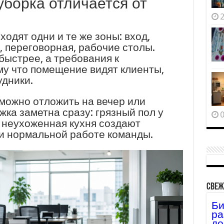
борка отличается от
2
одят одни и те же зоны: вход,
, переговорная, рабочие столы.
быстрее, а требования к
му что помещение видят клиенты,
удники.
можно отложить на вечер или
ка заметна сразу: грязный пол у
0
и неухоженная кухня создают
и нормальной работе команды.
Свеж
Би
ра
до