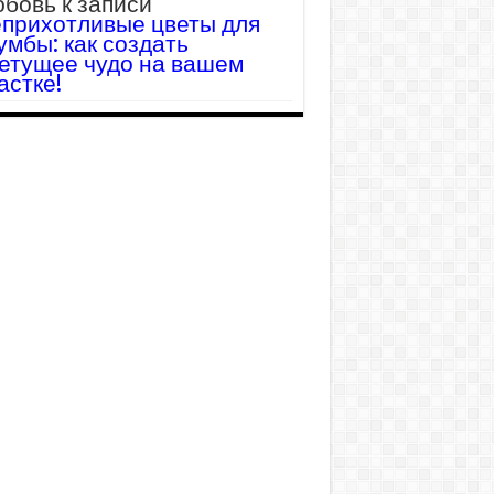
бовь
к записи
прихотливые цветы для
умбы: как создать
етущее чудо на вашем
астке!