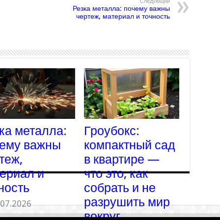
Следующий
Резка металла: почему важны
чертеж, материал и точность
ка металла:
Гроубокс:
ему важны
компактный сад
теж,
в квартире —
ериал и
что это, как
ность
собрать и не
разрушить мир
.07.2026
вокруг