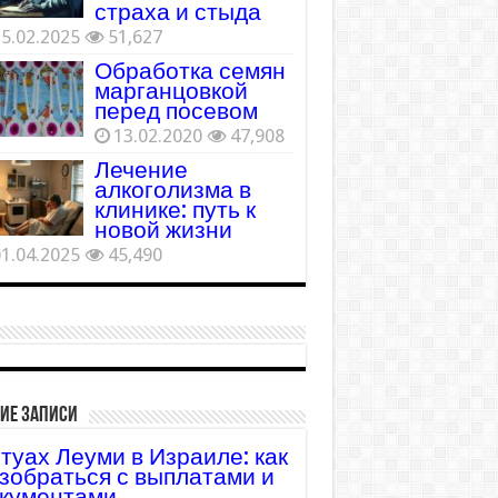
страха и стыда
5.02.2025
51,627
Обработка семян
марганцовкой
перед посевом
13.02.2020
47,908
Лечение
алкоголизма в
клинике: путь к
новой жизни
1.04.2025
45,490
ие записи
туах Леуми в Израиле: как
зобраться с выплатами и
кументами