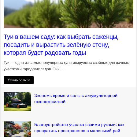
Туи в вашем саду: как выбрать саженцы,
посадить и вырастить зелёную стену,
которая будет радовать годы
Туи — одна из самых популярных культивируемых хвойных для дачных
участков и городских садов. Они …
Узнать больше
Экономь время и силы с аккумуляторной
газонокосилкой
Благоустройство участка своими руками: как
превратить пространство в маленький рай