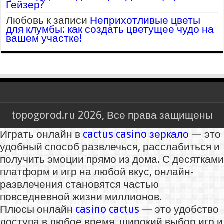
Гейзер?
Любовь
к записи
Неприхотливые цветы
для клумбы: как создать цветущее чудо на
вашем участке!
topogorod.ru 2026, Все права защищены
Играть онлайн в
cactus casino зеркало
— это
удобный способ развлечься, расслабиться и
получить эмоции прямо из дома. С десятками
платформ и игр на любой вкус, онлайн-
развлечения становятся частью
повседневной жизни миллионов.
Плюсы онлайн
casino cactus
— это удобство
доступа в любое время, широкий выбор игр и