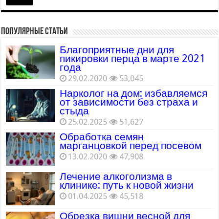
Популярные статьи
Благоприятные дни для
пикировки перца в марте 2021
года
29.02.2020
53,045
Нарколог на дом: избавляемся
от зависимости без страха и
стыда
25.02.2025
51,627
Обработка семян
марганцовкой перед посевом
13.02.2020
47,908
Лечение алкоголизма в
клинике: путь к новой жизни
01.04.2025
45,518
Обрезка вишни весной для