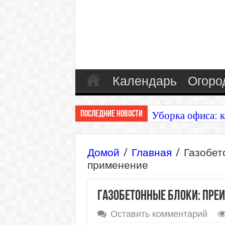
Календарь
Огоро
Последние Новости
Уборка офиса: к
Туи в вашем сад
Домой
/
Главная
/
Газобет
применение
Газобетонные блоки: пре
Оставить комментарий