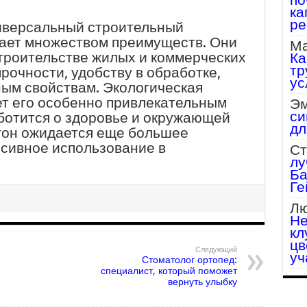
ка
ре
ниверсальный строительный
дает множеством преимуществ. Они
Ма
троительстве жилых и коммерческих
Ка
тр
рочности, удобству в обработке,
ус
ным свойствам. Экологическая
ет его особенно привлекательным
Эм
си
аботится о здоровье и окружающей
дл
тон ожидается еще большее
сивное использование в
Ст
лу
Ба
Ге
Лю
Не
кл
цв
Следующий
уч
Стоматолог ортопед:
специалист, который поможет
вернуть улыбку