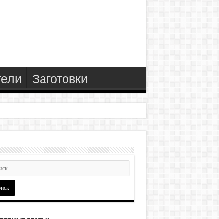
тели
Заготовки
ёную стену, которая будет радовать годы