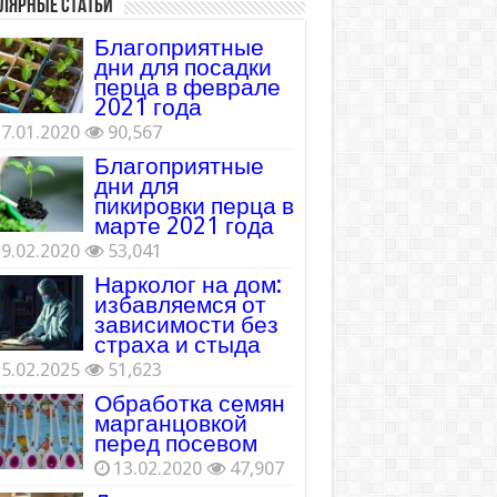
лярные статьи
Благоприятные
дни для посадки
перца в феврале
2021 года
7.01.2020
90,567
Благоприятные
дни для
пикировки перца в
марте 2021 года
9.02.2020
53,041
Нарколог на дом:
избавляемся от
зависимости без
страха и стыда
5.02.2025
51,623
Обработка семян
марганцовкой
перед посевом
13.02.2020
47,907