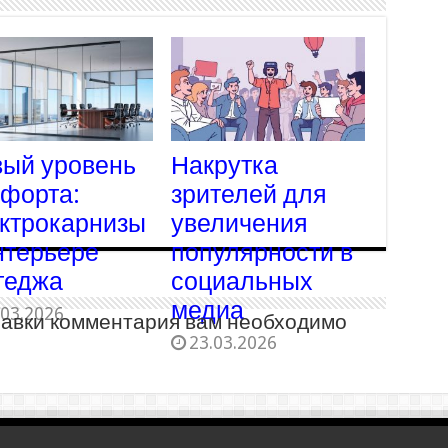
ый уровень
Накрутка
форта:
зрителей для
ктрокарнизы
увеличения
нтерьере
популярности в
теджа
социальных
медиа
.03.2026
равки комментария вам необходимо
23.03.2026