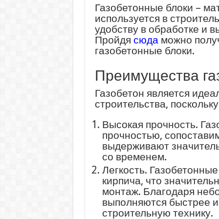
Газобетонные блоки – ма
используется в строитель
удобству в обработке и 
Пройдя
сюда
можно полу
газобетонные блоки.
Преимущества га
Газобетон является иде
строительства, поскольк
Высокая прочность. Га
прочностью, сопостави
выдерживают значитель
со временем.
Легкость. Газобетонные
кирпича, что значитель
монтаж. Благодаря неб
выполняются быстрее и
строительную технику.