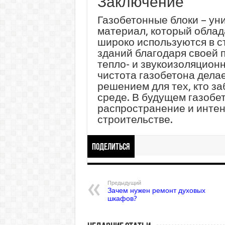
Заключение
Газобетонные блоки – у
материал, который обла
широко используются в с
зданий благодаря своей п
тепло- и звукоизоляцион
чистота газобетона дела
решением для тех, кто з
среде. В будущем газобе
распространение и интен
строительстве.
Поделиться
Предыдущий
Зачем нужен ремонт духовых
шкафов?