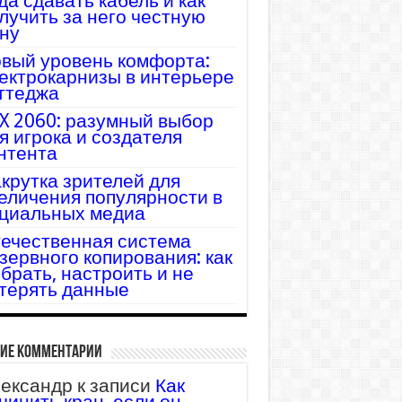
да сдавать кабель и как
лучить за него честную
ну
вый уровень комфорта:
ектрокарнизы в интерьере
ттеджа
X 2060: разумный выбор
я игрока и создателя
нтента
крутка зрителей для
еличения популярности в
циальных медиа
ечественная система
зервного копирования: как
брать, настроить и не
терять данные
ие комментарии
ександр
к записи
Как
чинить кран, если он