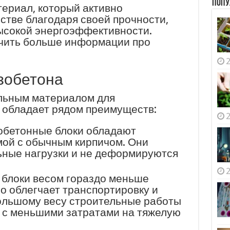
Попу
териал, который активно
стве благодаря своей прочности,
высокой энергоэффективности.
чить больше информации про
2
зобетона
альным материалом для
у обладает рядом преимуществ:
2
зобетонные блоки обладают
мой с обычным кирпичом. Они
ные нагрузки и не деформируются
2
 блоки весом гораздо меньше
но облегчает транспортировку и
ольшому весу строительные работы
 с меньшими затратами на тяжелую