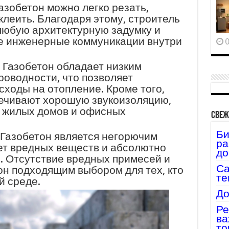
азобетон можно легко резать,
клеить. Благодаря этому, строитель
любую архитектурную задумку и
е инженерные коммуникации внутри
0
. Газобетон обладает низким
оводности, что позволяет
сходы на отопление. Кроме того,
печивают хорошую звукоизоляцию,
я жилых домов и офисных
Свеж
Би
 Газобетон является негорючим
ра
ет вредных веществ и абсолютно
до
. Отсутствие вредных примесей и
Са
он подходящим выбором для тех, кто
те
й среде.
До
Ре
ва
то