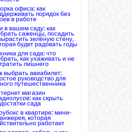
орка офиса: как
ддерживать порядок без
оев в работе
и в вашем саду: как
брать саженцы, посадить
вырастить зелёную стену,
торая будет радовать годы
хника для сада: что
брать, как ухаживать и не
тратить лишнего
к выбрать авиабилет:
остое руководство для
ного путешественника
тернет магазин
адиолусов: как скрыть
достатки сада
оубокс в квартире: мини-
анжерея, которая
йствительно работает