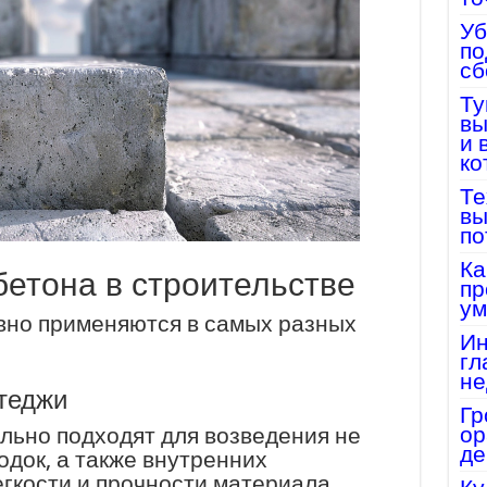
Уб
по
сб
Ту
вы
и 
ко
Те
вы
по
Ка
етона в строительстве
пр
ум
вно применяются в самых разных
Ин
гл
не
ттеджи
Гр
ор
льно подходят для возведения не
де
родок, а также внутренних
егкости и прочности материала.