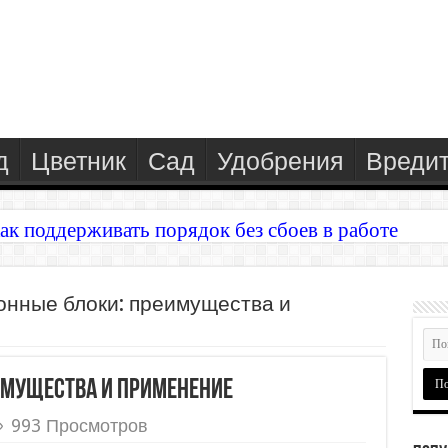
д
Цветник
Сад
Удобрения
Вреди
ак поддерживать порядок без сбоев в работе
у: как выбрать саженцы, посадить и вырастить зел
онные блоки: преимущества и
имущества и применение
993 Просмотров