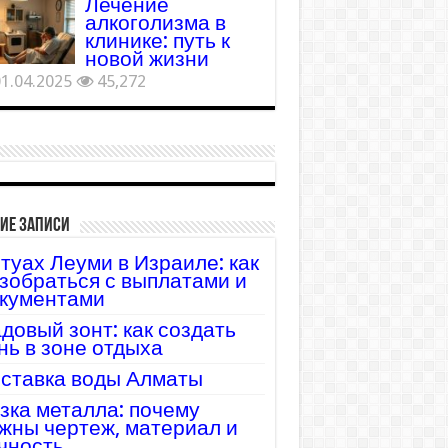
Лечение
алкоголизма в
клинике: путь к
новой жизни
1.04.2025
45,272
ие записи
туах Леуми в Израиле: как
зобраться с выплатами и
кументами
довый зонт: как создать
нь в зоне отдыха
ставка воды Алматы
зка металла: почему
жны чертеж, материал и
чность