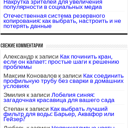
Накрутка зрителей для увеличения
популярности в социальных медиа
Отечественная система резервного
копирования: как выбрать, настроить и не
потерять данные
Свежие комментарии
Александр
к записи
Как починить кран,
если он капает: простые шаги к решению
проблемы
Максим Коновалов
к записи
Как соединить
профильную трубу без сварки в домашних
условиях
Эмилия
к записи
Лобелия синяя:
загадочная красавица для вашего сада
Степан
к записи
Как выбрать лучший
фильтр для воды: Барьер, Аквафор или
Гейзер?
Любовь
к записи
Неприхотливые цветы