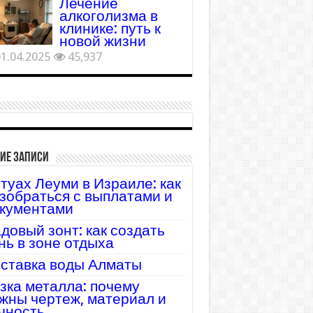
Лечение
алкоголизма в
клинике: путь к
новой жизни
1.04.2025
45,937
ие записи
туах Леуми в Израиле: как
зобраться с выплатами и
кументами
довый зонт: как создать
нь в зоне отдыха
ставка воды Алматы
зка металла: почему
жны чертеж, материал и
чность