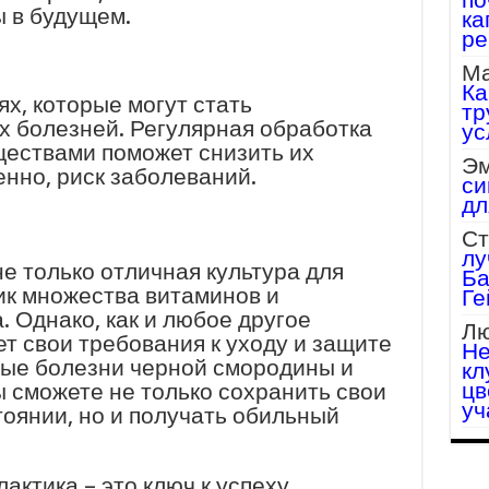
 в будущем.
ка
ре
Ма
Ка
х, которые могут стать
тр
 болезней. Регулярная обработка
ус
ествами поможет снизить их
Эм
енно, риск заболеваний.
си
дл
Ст
лу
е только отличная культура для
Ба
ник множества витаминов и
Ге
 Однако, как и любое другое
Лю
т свои требования к уходу и защите
Не
ные болезни черной смородины и
кл
цв
ы сможете не только сохранить свои
уч
тоянии, но и получать обильный
актика – это ключ к успеху.