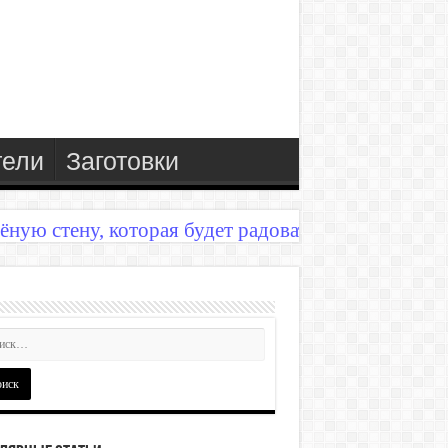
тели
Заготовки
ёную стену, которая будет радовать годы