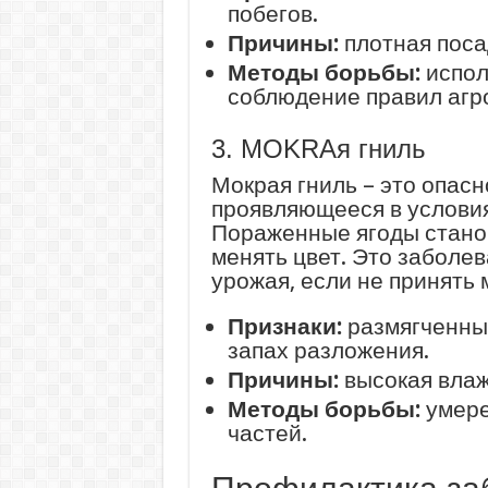
побегов.
Причины:
плотная поса
Методы борьбы:
испол
соблюдение правил агр
3. МOKRAя гниль
Мокрая гниль – это опас
проявляющееся в услови
Пораженные ягоды станов
менять цвет. Это заболев
урожая, если не принять
Признаки:
размягченные
запах разложения.
Причины:
высокая влаж
Методы борьбы:
умере
частей.