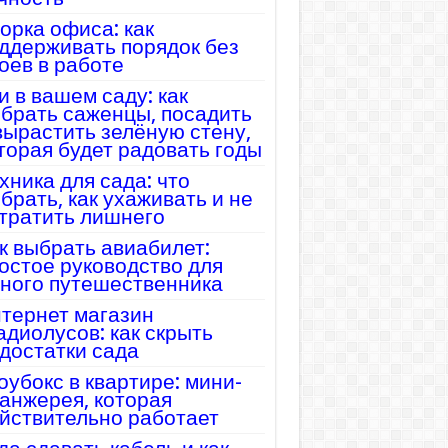
орка офиса: как
ддерживать порядок без
оев в работе
и в вашем саду: как
брать саженцы, посадить
вырастить зелёную стену,
торая будет радовать годы
хника для сада: что
брать, как ухаживать и не
тратить лишнего
к выбрать авиабилет:
остое руководство для
ного путешественника
тернет магазин
адиолусов: как скрыть
достатки сада
оубокс в квартире: мини-
анжерея, которая
йствительно работает