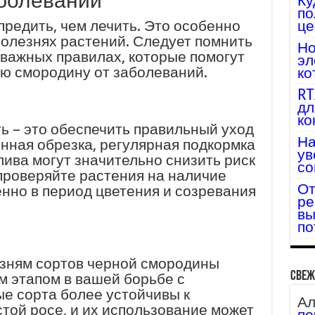
болеваний
Ку
по
предить, чем лечить. Это особенно
це
 болезнях растений. Следует помнить
Но
 важных правилах, которые помогут
эл
ю смородину от заболеваний.
ко
RT
дл
ко
ь – это обеспечить правильный уход
На
нная обрезка, регулярная подкормка
ув
ива могут значительно снизить риск
со
проверяйте растения на наличие
От
енно в период цветения и созревания
ре
вы
по
езням сортов черной смородины
Свеж
м этапом в вашей борьбе с
е сорта более устойчивы к
Ал
той росе, и их использование может
по