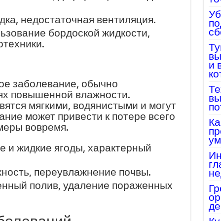
Уб
дка, недостаточная вентиляция.
по
сб
ьзование бордоской жидкости,
отехники.
Ту
вы
и 
ко
ное заболевание, обычно
Те
ях повышенной влажности.
вы
ятся мягкими, водянистыми и могут
по
ание может привести к потере всего
Ка
 меры вовремя.
пр
ум
 и жидкие ягоды, характерный
Ин
гл
ность, переувлажнение почвы.
не
нный полив, удаление пораженных
Гр
ор
де