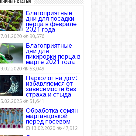
лярные статьи
Благоприятные
дни для посадки
перца в феврале
2021 года
7.01.2020
90,576
Благоприятные
дни для
пикировки перца в
марте 2021 года
9.02.2020
53,049
Нарколог на дом:
избавляемся от
зависимости без
страха и стыда
5.02.2025
51,641
Обработка семян
марганцовкой
перед посевом
13.02.2020
47,912