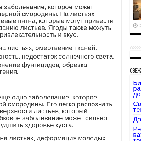
е заболевание, которое может
 черной смородины. На листьях
евые пятна, которые могут привести
0
анию листьев. Ягоды также можуть
ривлекательность и вкус.
а листьях, омертвение тканей.
ность, недостаток солнечного света.
нение фунгицидов, обрезка
тения.
Свеж
Би
ра
до
еще одно заболевание, которое
Са
ой смородины. Его легко распознать
те
оверхности листьев, который
ибковое заболевание может сильно
До
худшить здоровье куста.
Ре
ва
на листьях, деформация молодых
то