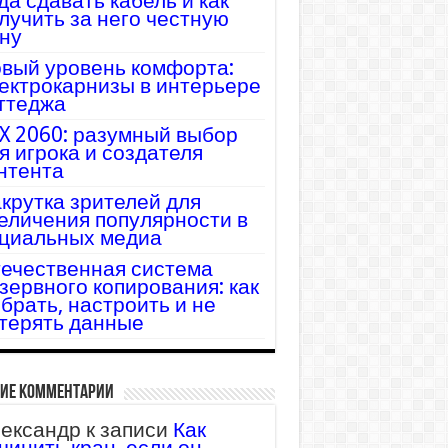
да сдавать кабель и как
лучить за него честную
ну
вый уровень комфорта:
ектрокарнизы в интерьере
ттеджа
X 2060: разумный выбор
я игрока и создателя
нтента
крутка зрителей для
еличения популярности в
циальных медиа
ечественная система
зервного копирования: как
брать, настроить и не
терять данные
ие комментарии
ександр
к записи
Как
чинить кран, если он