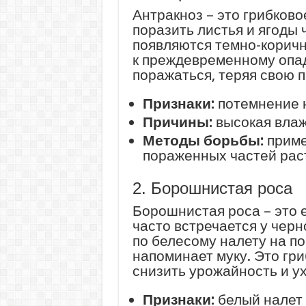
Антракноз – это грибково
поразить листья и ягоды
появляются темно-коричн
к преждевременному опад
поражаться, теряя свою п
Признаки:
потемнение н
Причины:
высокая влаж
Методы борьбы:
приме
пораженных частей рас
2. Борошнистая роса
Борошнистая роса – это 
часто встречается у черн
по белесому налету на п
напоминает муку. Это гр
снизить урожайность и у
Признаки:
белый налет 