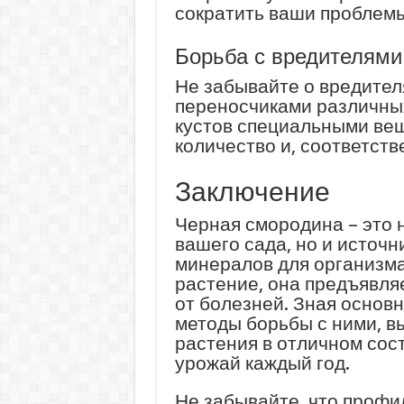
сократить ваши проблемы
Борьба с вредителями
Не забывайте о вредителя
переносчиками различных
кустов специальными вещ
количество и, соответств
Заключение
Черная смородина – это н
вашего сада, но и источ
минералов для организма.
растение, она предъявляе
от болезней. Зная основ
методы борьбы с ними, в
растения в отличном сос
урожай каждый год.
Не забывайте, что профил