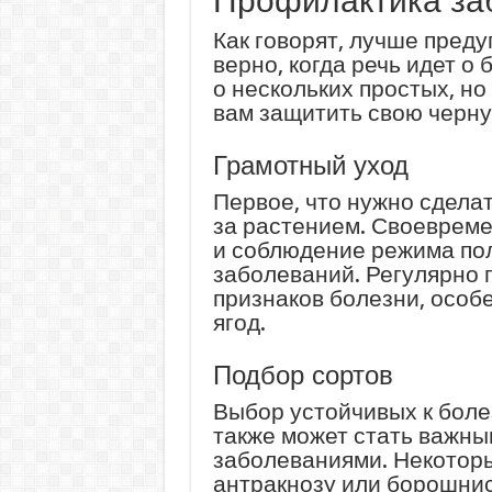
Профилактика за
Как говорят, лучше преду
верно, когда речь идет о
о нескольких простых, но
вам защитить свою черну
Грамотный уход
Первое, что нужно сделат
за растением. Своевреме
и соблюдение режима пол
заболеваний. Регулярно 
признаков болезни, особ
ягод.
Подбор сортов
Выбор устойчивых к бол
также может стать важны
заболеваниями. Некоторы
антракнозу или борошнис