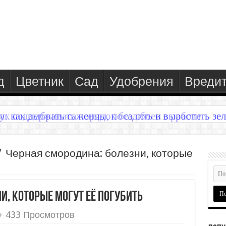
д
Цветник
Сад
Удобрения
Вреди
у: как выбрать саженцы, посадить и вырастить зел
/
Черная смородина: болезни, которые
и, которые могут её погубить
433 Просмотров