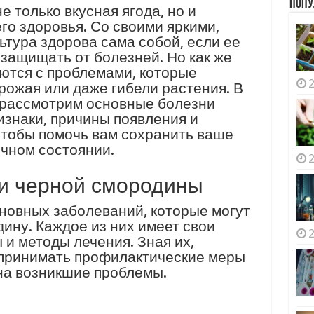
Попу
е только вкусная ягода, но и
го здоровья. Со своими яркими,
ьтура здорова сама собой, если ее
защищать от болезней. Но как же
ются с проблемами, которые
2
рожая или даже гибели растения. В
 рассмотрим основные болезни
изнаки, причины появления и
чтобы помочь вам сохранить ваше
чном состоянии.
2
и черной смородины
новных заболеваний, которые могут
ину. Каждое из них имеет свои
2
и методы лечения. Зная их,
 принимать профилактические меры
на возникшие проблемы.