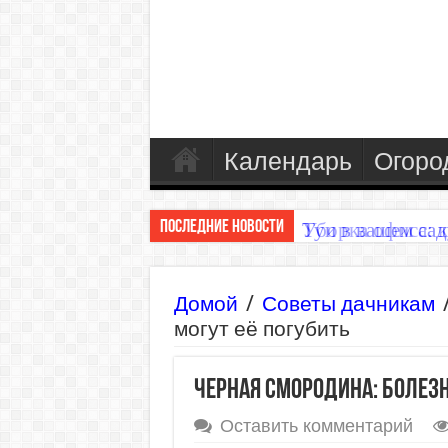
Календарь
Огоро
Последние Новости
Туи в вашем сад
Домой
/
Советы дачникам
могут её погубить
Черная смородина: болезн
Оставить комментарий