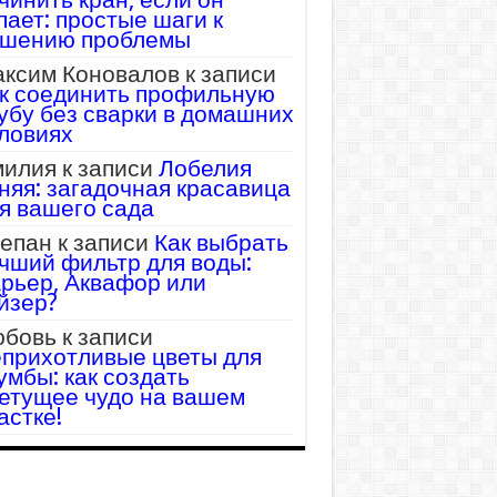
пает: простые шаги к
шению проблемы
ксим Коновалов
к записи
к соединить профильную
убу без сварки в домашних
ловиях
илия
к записи
Лобелия
няя: загадочная красавица
я вашего сада
епан
к записи
Как выбрать
чший фильтр для воды:
рьер, Аквафор или
йзер?
бовь
к записи
прихотливые цветы для
умбы: как создать
етущее чудо на вашем
астке!